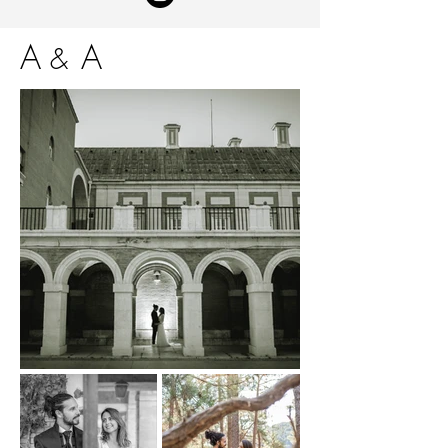
A
A
&